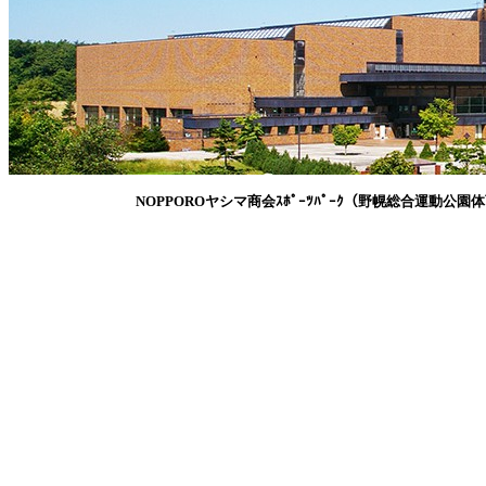
NOPPOROヤシマ商会ｽﾎﾟｰﾂﾊﾟｰｸ（野幌総合運動公園体