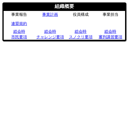
組織概要
事業報告
事業計画
役員構成
事業担当
連盟規約
総会時
総会時
総会時
総会時
市民要項
チャレンジ要項
スノクリ要項
審判講習要項